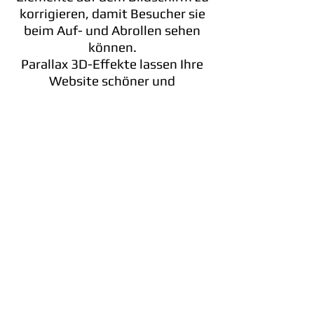
korrigieren, damit Besucher sie
beim Auf- und Abrollen sehen
können.
Parallax 3D-Effekte lassen Ihre
Website schöner und
aufmerksamkeitsstarker
aussehen.
Um Ihre persönlichen
Funktionen hinzuzufügen,
können Sie Ihren speziellen
HTML-Code verwenden.
Eine Gelegenheit, geschützte
Seiten zu haben
Blogs erstellen
Mit Schlüsselwörtern und
anderen Suchinhalten können