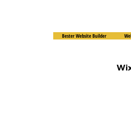
Bester Website Builder
Web
Wix