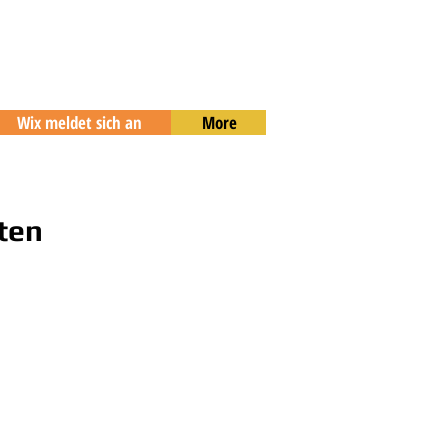
Wix meldet sich an
More
ten