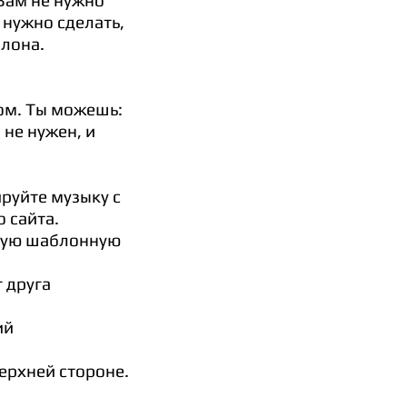
Вам не нужно
 нужно сделать,
лона.
ом. Ты можешь:
 не нужен, и
руйте музыку с
 сайта.
юбую шаблонную
 друга
ий
ерхней стороне.