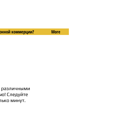
тронной коммерции?
More
с различными
ью! Следуйте
лько минут.