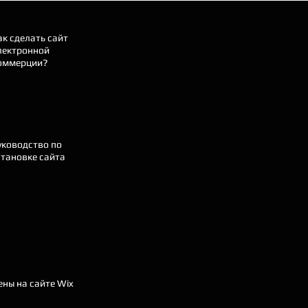
ак сделать сайт
лектронной
оммерции?
уководство по
становке сайта
ены на сайте Wix